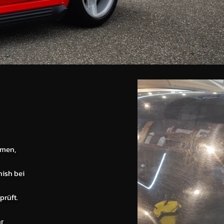
.
mmen,
nish bei
prüft.
r