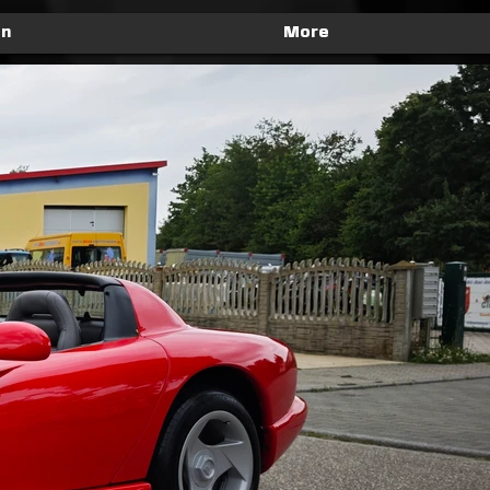
en
More