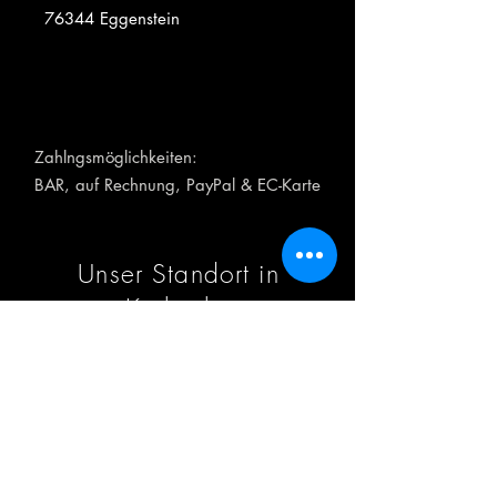
76344 Eggenstein
Zahlngsmöglichkeiten:
BAR, auf Rechnung, PayPal &
EC-Karte
Unser Standort in
Karlsruhe