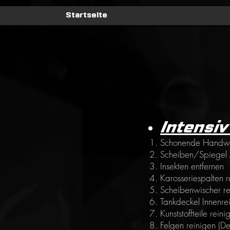
Startseite
Intensi
Schonende Handwäs
Scheiben/Spiegel
Insekten entfernen
Karosseriespalten 
Scheibenwischer re
Tankdeckel Innenre
Kunststoffteile reini
Felgen reinigen (D