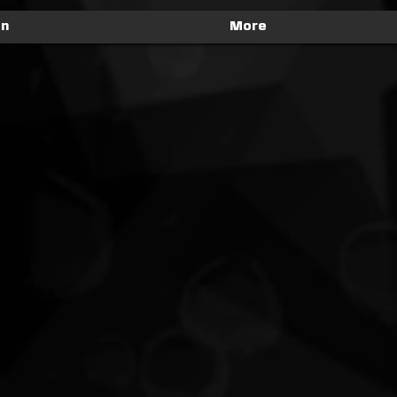
en
More