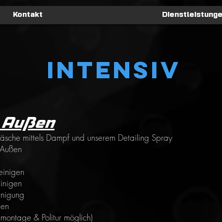
Kontakt
Dienstleistung
Intensiv
v Außen
che mittels Dampf und unserem Detailing Spray
 Außen
reinigen
inigen
inigung
gen
emontage & Politur möglich)